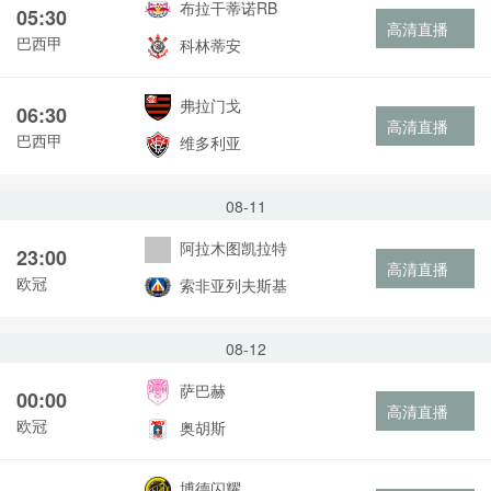
布拉干蒂诺RB
05:30
高清直播
巴西甲
科林蒂安
弗拉门戈
06:30
高清直播
巴西甲
维多利亚
08-11
阿拉木图凯拉特
23:00
高清直播
欧冠
索非亚列夫斯基
08-12
萨巴赫
00:00
高清直播
欧冠
奥胡斯
博德闪耀