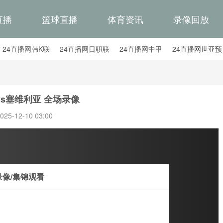
直播
篮球直播
体育资讯
录像回放
24直播网韩K联
24直播网日职联
24直播网中甲
24直播网世亚预
24直播网西甲
24直播网德甲
24直播网欧冠
24直播网中超
s塞维利亚 全场录像
025-12-10 03:00
录像/集锦观看