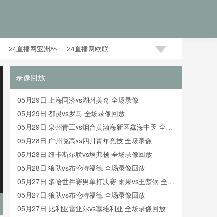
24直播网亚洲杯
24直播网欧联
录像回放
05月29日 上海同济vs湖州美奇 全场录像
05月29日 都灵vs罗马 全场录像回放
05月29日 泉州青工vs烟台黄渤海新区鑫海中天 全场
录像
05月28日 广州悦高vs四川青年竞技 全场录像
05月28日 纽卡斯尔联vs埃弗顿 全场录像回放
05月28日 狼队vs布伦特福德 全场录像回放
05月27日 多哈世乒赛男单打决赛 雨果vs王楚钦 全场
录像回放
05月27日 狼队vs布伦特福德 全场录像回放
05月27日 比利亚雷亚尔vs塞维利亚 全场录像回放