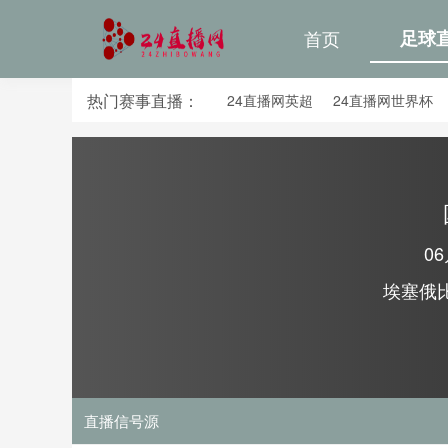
首页
足球
热门赛事直播：
24直播网英超
24直播网世界杯
24直播网意甲
24直播网法甲
06
埃塞俄
直播信号源